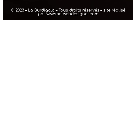
© 2023 – La Burdigala – Tous droits réservés – site réalisé
par
www.md-webdesigner.com
création de
site internet
WordPress