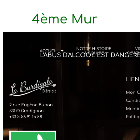
4ème Mur
NOTRE HISTOIRE
VI
ACCUEIL
& ÉQUIPE
LOCATI
L'ABUS D'ALCOOL EST DANGE
LIEN
Mon C
Condit
9 rue Eugène Buhan
Mentio
33170 Gradignan
+33 5 56 91 15 88
Politi