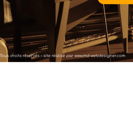
Tous droits réservés – site réalisé par
www.md-webdesigner.com
cré