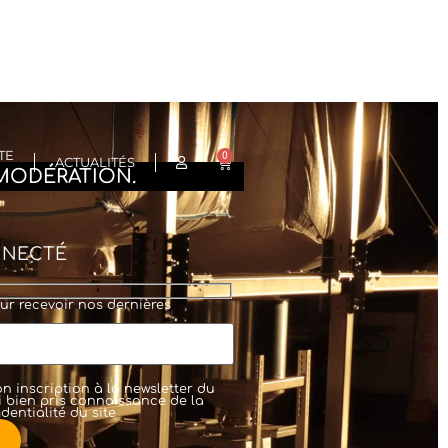
TE
0
ACTUALITÉS
MODÉRATION.
NNECTÉ
ur recevoir nos dernières
n inscription à la newsletter du
'ai bien pris connaissance de la
dentialité
du site