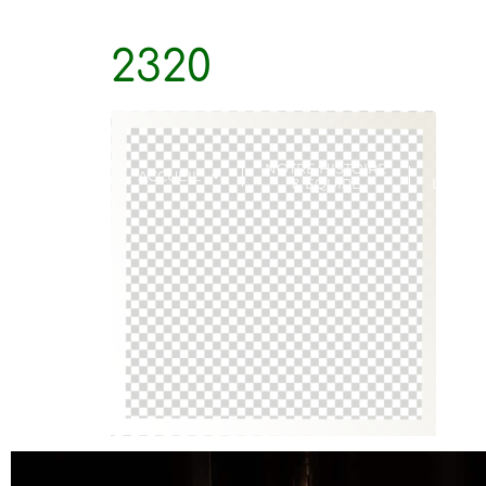
2320
NOTRE HISTOIRE
VI
ACCUEIL
& ÉQUIPE
LOCATI