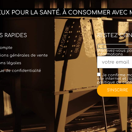
REUX POUR LA SANTÉ. À CONSOMMER AVEC 
S RAPIDES
RESTEZ CO
ompte
Inscrivez-vous po
informations
ions générales de vente
ns légales
que de confidentialité
Je confirme mo
site internet et j
politique de confi