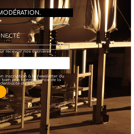
MODÉRATION.
NNECTÉ
ur recevoir nos dernières
n inscription à la newsletter du
'ai bien pris connaissance de la
dentialité
du site