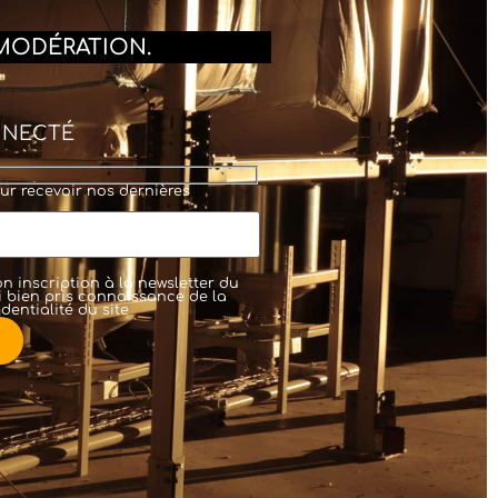
MODÉRATION.
NNECTÉ
ur recevoir nos dernières
n inscription à la newsletter du
'ai bien pris connaissance de la
dentialité
du site