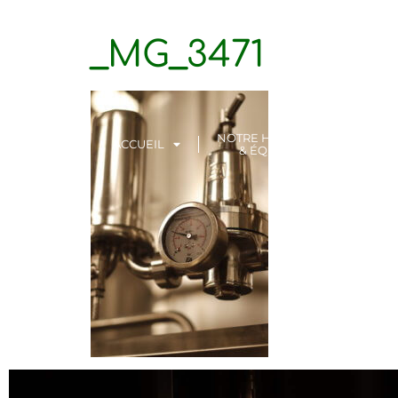
_MG_3471
NOTRE HISTOIRE
VI
ACCUEIL
& ÉQUIPE
LOCATI