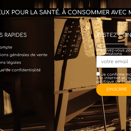
REUX POUR LA SANTÉ. À CONSOMMER AVEC 
S RAPIDES
RESTEZ CO
ompte
Inscrivez-vous po
informations
ions générales de vente
ns légales
que de confidentialité
Je confirme mo
site internet et j
politique de confi