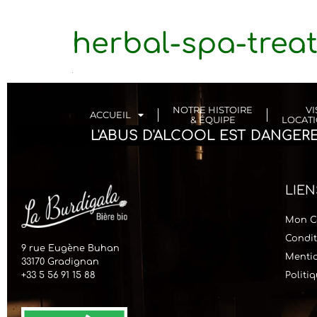
herbal-spa-trea
NOTRE HISTOIRE
VI
ACCUEIL
& ÉQUIPE
LOCATI
L'ABUS D'ALCOOL EST DANGE
LIEN
Mon C
Condit
9 rue Eugène Buhan
Mentio
33170 Gradignan
+33 5 56 91 15 88
Politi