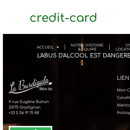
credit-card
NOTRE HISTOIRE
VI
ACCUEIL
& ÉQUIPE
LOCATI
L'ABUS D'ALCOOL EST DANGE
LIEN
Mon C
Condit
9 rue Eugène Buhan
Mentio
33170 Gradignan
+33 5 56 91 15 88
Politi