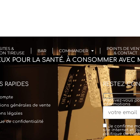
SITES &
POINTS DE VEN
BAR
COMMANDER
ON TIREUSE
& CONTACT
REUX POUR LA SANTÉ. À CONSOMMER AVEC 
S RAPIDES
RESTEZ CO
ompte
Inscrivez-vous po
informations
ions générales de vente
ns légales
que de confidentialité
Je confirme mo
site internet et j
politique de confi