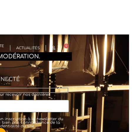
TE
0
ACTUALITÉS
MODÉRATION.
NNECTÉ
ur recevoir nos dernières
n inscription à la newsletter du
'ai bien pris connaissance de la
dentialité
du site