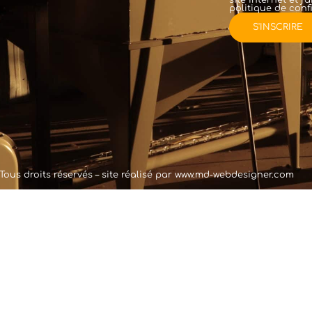
politique de confi
Tous droits réservés – site réalisé par
www.md-webdesigner.com
cré