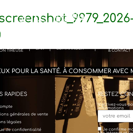
screenshot_9979_2026-
g
SITES &
POINTS DE VEN
BAR
COMMANDER
ON TIREUSE
& CONTACT
REUX POUR LA SANTÉ. À CONSOMMER AVEC 
S RAPIDES
RESTEZ CO
Inscrivez-vous po
ompte
informations
ions générales de vente
ns légales
Je confirme mo
que de confidentialité
site internet et j