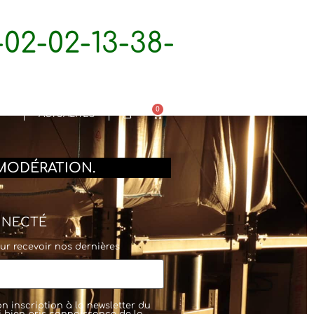
02-02-13-38-
TE
0
ACTUALITÉS
MODÉRATION.
NNECTÉ
ur recevoir nos dernières
n inscription à la newsletter du
'ai bien pris connaissance de la