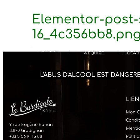
Elementor-post-
16_4c356bb8.pn
NOTRE HISTOIRE
VI
ACCUEIL
& ÉQUIPE
LOCATI
L'ABUS D'ALCOOL EST DANGE
LIEN
Mon C
Condit
9 rue Eugène Buhan
Mentio
33170 Gradignan
+33 5 56 91 15 88
Politi