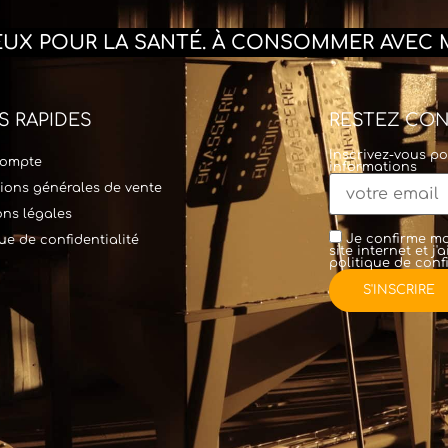
REUX POUR LA SANTÉ. À CONSOMMER AVEC 
S RAPIDES
RESTEZ CO
Inscrivez-vous po
ompte
informations
ions générales de vente
ns légales
Je confirme mo
que de confidentialité
site internet et j
politique de confi