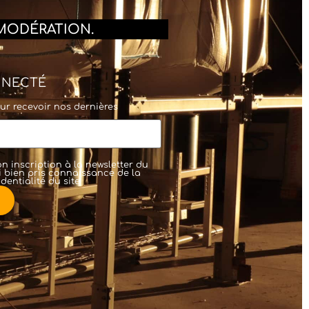
MODÉRATION.
NNECTÉ
ur recevoir nos dernières
n inscription à la newsletter du
'ai bien pris connaissance de la
dentialité
du site