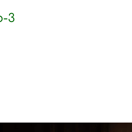
b-3
SITES &
POINTS DE VEN
BAR
COMMANDER
ON TIREUSE
& CONTACT