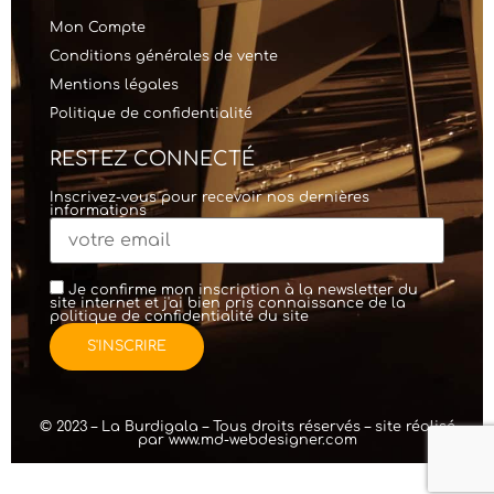
Mon Compte
Conditions générales de vente
Mentions légales
Politique de confidentialité
RESTEZ CONNECTÉ
Inscrivez-vous pour recevoir nos dernières
informations
Je confirme mon inscription à la newsletter du
site internet et j'ai bien pris connaissance de la
politique de confidentialité
du site
© 2023 – La Burdigala – Tous droits réservés – site réalisé
par
www.md-webdesigner.com
création de
site internet
WordPress